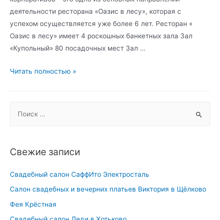
деятельности ресторана «Оазис в лесу», которая с
успехом осуществляется уже более 6 лет. Ресторан «
Оазис в лесу» имеет 4 роскошных банкетных зала Зал
«Купольный» 80 посадочных мест Зал …
Оазис
Читать полностью »
в
лесу,
S
Каширское
шоссе
e
a
r
Свежие записи
c
h
Свадебный салон СаффИто Электросталь
f
Салон свадебных и вечерних платьев Виктория в Щёлково
o
Фея Крёстная
r
Свадебный салон Леди в Хотьково