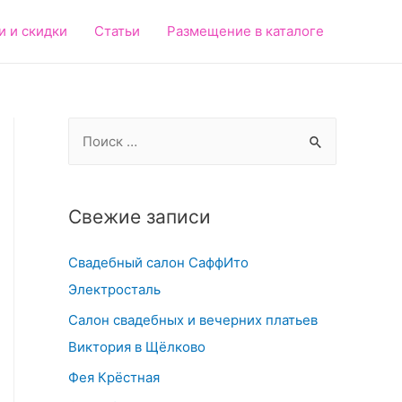
и и скидки
Статьи
Размещение в каталоге
S
e
a
r
Свежие записи
c
Свадебный салон СаффИто
h
Электросталь
f
o
Салон свадебных и вечерних платьев
r
Виктория в Щёлково
:
Фея Крёстная