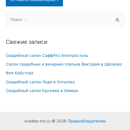
S
e
a
r
Свежие записи
c
h
Свадебный салон СаффИто Электросталь
f
Салон свадебных и вечерних платьев Виктория в Щёлково
o
Фея Крёстная
r
Свадебный салон Леди в Хотьково
:
Свадебный салон Кружева в Химках
svadba-mo.ru © 2026
Правообладателям