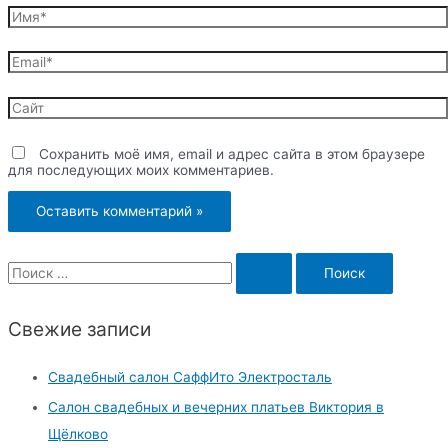
Имя*
Email*
Сайт
Сохранить моё имя, email и адрес сайта в этом браузере
для последующих моих комментариев.
S
e
a
Свежие записи
r
c
Свадебный салон СаффИто Электросталь
h
Салон свадебных и вечерних платьев Виктория в
f
Щёлково