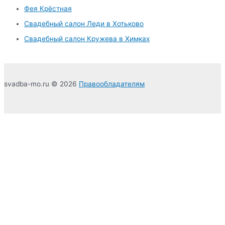
o
Фея Крёстная
r
Свадебный салон Леди в Хотьково
:
Свадебный салон Кружева в Химках
svadba-mo.ru © 2026
Правообладателям