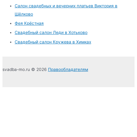
h
Салон свадебных и вечерних платьев Виктория в
f
Щёлково
o
Фея Крёстная
r
Свадебный салон Леди в Хотьково
:
Свадебный салон Кружева в Химках
svadba-mo.ru © 2026
Правообладателям