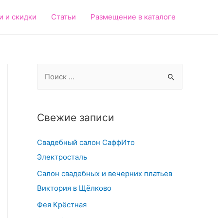
и и скидки
Статьи
Размещение в каталоге
S
e
a
r
Свежие записи
c
Свадебный салон СаффИто
h
Электросталь
f
o
Салон свадебных и вечерних платьев
r
Виктория в Щёлково
:
Фея Крёстная