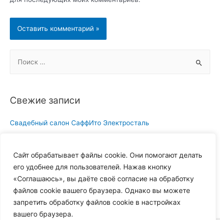
S
e
a
r
Свежие записи
c
h
Свадебный салон СаффИто Электросталь
f
Салон свадебных и вечерних платьев Виктория в Щёлково
o
Фея Крёстная
Сайт обрабатывает файлы cookie. Они помогают делать
r
его удобнее для пользователей. Нажав кнопку
Свадебный салон Леди в Хотьково
:
«Соглашаюсь», вы даёте своё согласие на обработку
Свадебный салон Кружева в Химках
файлов cookie вашего браузера. Однако вы можете
запретить обработку файлов cookie в настройках
вашего браузера.