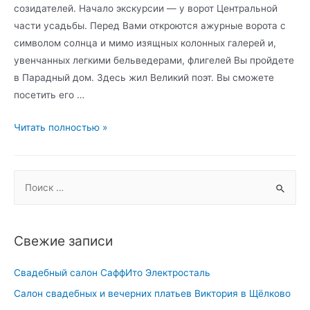
созидателей. Начало экскурсии — у ворот Центральной
части усадьбы. Перед Вами откроются ажурные ворота с
символом солнца и мимо изящных колонных галерей и,
увенчанных легкими бельведерами, флигелей Вы пройдете
в Парадный дом. Здесь жил Великий поэт. Вы сможете
посетить его …
Усадьбы
Читать полностью »
Москвы
и
S
Подмосковья
для
e
свадебных
a
торжеств
r
Свежие записи
c
h
Свадебный салон СаффИто Электросталь
f
Салон свадебных и вечерних платьев Виктория в Щёлково
o